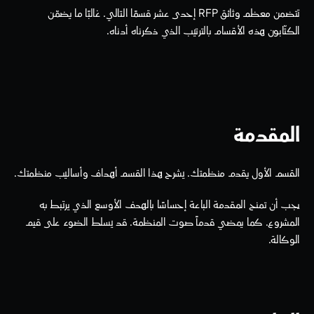
تتضمن معظم وثائق RFP إحدى عشر قسمًا التالي. غالبًا ما يضمّن 
الكتّابون هذه الأقسام بالترتيب الذي ذكرناه أدناه.  
المقدمة
القسم الأول يقدم منظمتك. يشرح هذا القسم أهداف وأساليب منظمتك.
يجب أن تمنح المقدمة الباعة إحساسًا بالهدف الأوسع الذي يرتبط به 
المشروع. كما يمضي قدماً صوت المنظمة. قد يسلط الضوء على قيم 
الوكالة. 