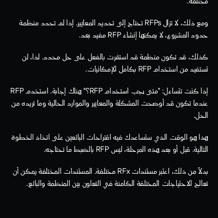
مختلفة. 
ومع ذلك، لا تزال RFPs تحتاج إلى تحديد المعايير. إذا لم تحدد منظمة 
حدود المشروع، لا يمكنها إنشاء RFP مفيد بعد. 
كذلك، قد تكون منظمة قد استقرت بالفعل على حل محدد. لذا، لن 
تستفيد من استخدام RFP بكامل الإمكانيات.
إذا كنت تتساءل: "متى يجب استخدام RFP؟" هناك إجابة. استخدم RFP 
عندما تكون قد أوضحت المشكلة والمعايير والموارد الحالية وما تريده من 
الحل.
هذا هو الوقت الذي ستساعدك فيه اقتراحات البائعين على اتخاذ الخطوة 
التالية. قبل أو بعد هذه المرحلة، ليس RFP بالضبط ما تحتاجه.
بدلاً من ذلك، اعتبر مستندات RFx مختلفة. المستندات المختلفة يمكن أن 
تعالج الاحتياجات المختلفة الكامنة في التعاون بين المنظمة والبائع.  