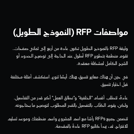
مواصفات RFP (النموذج الطويل)
وثيقة RFP بالنموذج الطويل تكون عادة من أربع إلى ثماني صفحات. 
تقوم منظمة بتطوير RFP أطول عند الحاجة إلى توضيح الحدود أو 
الشرح الكامل لمشكلة معقدة.
في حين أن هناك معايير تنسيق، هناك أيضًا تنوع. استكشف أمثلة مختلفة 
قبل اختيار تنسيق.
عادةً، تتطلب أقسام "الخلفية" و"نطاق العمل" أكبر قدر من التفاصيل. 
ولكن، يقوم الكتّاب بالتفصيل بالقدر المطلوب لتوضيح ما يحتاجونه. 
تتضمن جميع RFPs رأسًا مع اسم المشروع واسم منظمتك وموعد تسليم 
الاقتراح. ثم، يبدأ كاتبو RFP عادةً بالمقدمة. 