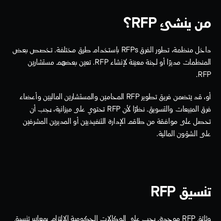
من ينشئ RFP؟
داخل منظمة، تطور الفرق RFPs باستخدام طرق مختلفة. تخصص بعض 
المنظمات مديرًا أو لجنة معينة لإنشاء RFP. تعين بعضهم مستشارين 
RFP. 
أو، قد يتضمن فريق تطوير RFP المحامين والمستشارين الماليين وأعضاء 
فرق المبيعات والتسويق. نظرًا لأن RFP تحتوي على ميزانية، يجب أن 
تحصل على موافقة من طاقم الإدارة التنفيذيين أو المديرين المشرفين 
على الشؤون المالية.
تنسيق RFP
وثائق RFP موحدة. يجب على الوكالات الحكومية الالتزام بمعايير تنسيق 