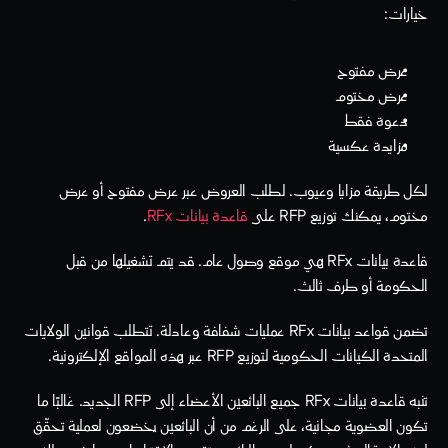
خيارات:
عرض مفتوح
عرض مختوم
دعوة فقط
مزايدة عكسية
لكل طريقة مزايا وعيوب. لطلب العروض عبر عرض مفتوح أو عرض 
مختوم، يمكنك توزيع RFP على 
قاعدة بيانات RFx
.
قاعدة بيانات RFx هي موقع وصول عام. قد يتم تشغيلها من قبل 
الحكومة أو طرف ثالث.
تضمن قواعد بيانات RFx عمليات شفافة وعادلة. تتطلب قوانين الولايات 
المتحدة الكيانات الحكومية لتوزيع RFP عبر هذه المواقع الإلكترونية.
تنبه قاعدة بيانات RFx جميع البائعين الأعضاء إلى RFP الجديد. غالبًا ما 
تكون العضوية مجانية، على الرغم من أن البائعين يخضعون لعملية تحقّق 