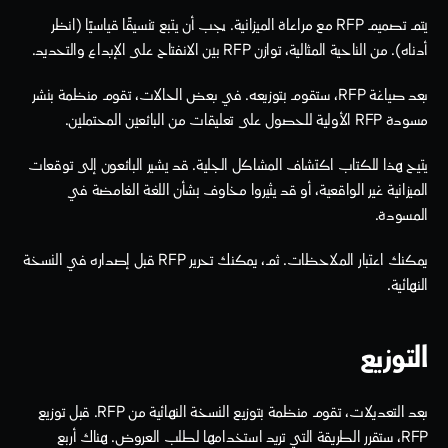
يتم تصميم RFP مع مراعاة الميزانية. يجب أن يتبع تنسيقًا قياسيًا (انظر 
أدناه). من الناحية المثالية، توازن RFP بين الانفتاح على الإبداع والتحديد.
بعد صياغة RFP، ستقوم بتوزيعه. في بعض الحالات، تقوم منظمة بنشر 
مسودة RFP الأولية للحصول على تعليقات من البائعين المحتملين.
يتيح هذا للكتاب اكتشاف المشاكل الجلية. قد يشير البائعون إلى توقعات 
الميزانية غير الواقعية، أو قد يثيروا مخاوف بشأن اللغة الغامضة في 
المسودة.
يمكنك اعتبار الملاحظات. ثم، يمكنك تحرير RFP قبل إصداره في النسخة 
النهائية. 
التوزيع
بعد التعديلات، تقوم منظمة بتوزيع النسخة النهائية من RFP. قبل توزيع 
RFP، ستقرر الطريقة التي تريد استخدامها لطلب العروض. هناك أربع 