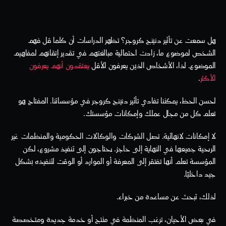
هل سمعت عن تأثير دنينج كروجر؟ تظهر الدراسات أن كلما قل فهم 
الشخص لموضوع ما، زادت احتمالية مبالغتهم في تقدير إتقانهم لمفاهيم 
الموضوع. لذا، الأشخاص الذين يعرفون الأقل 
يعتقدون أنهم يعرفون 
الأكثر
.
لحسن الحظ، يمكننا تفادي تأثير دنينج كروجر في مؤسساتنا. المفتاح هو 
تعلم كل من مجال عملك وإمكانات مؤسستك.
لا إمكانات لانهائية. تصل الشركات والوكالات الحكومية والمنظمات غير 
الربحية جميعها في النهاية إلى حاجز. يحتاجون إلى تنفيذ مشروع، لكن 
المؤسسة تعلم أنها تفتقر إلى المعرفة أو الموارد أو الوقت لتنفيذه بشكل 
جيد داخليًا.
لذلك، تبحث عن مساعدة من خبراء.
في بعض الأحيان، ترغب المنظمة في منتج أو خدمة جديدة ومتخصصة 