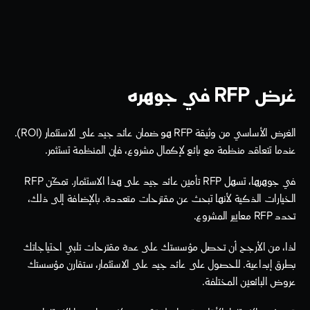
غرض RFP في جوهره
الغرض الأساسي من وثيقة RFP هو ضمان عائد جيد على الاستثمار (ROI). 
عندما تتعاقد منظمة مع بائع لإكمال مشروع، فإن المنظمة تستثمر. 
في جوهرها، تسهل RFP تأمين عائد جيد على هذا الاستثمار. تمكّن RFP 
الخيارات الذكية لأنها تبحث عن مقترحات متعددة. بالإضافة إلى ذلك، 
تحدد RFP معايير المشروع.
لذا، من الأرجح أن تحصل مؤسستك على عدة مقترحات تلبي احتياجاتك 
بطرق إبداعية. للحصول على عائد جيد على الاستثمار، ستقارن مؤسستك 
عروض البائعين المختلفة.