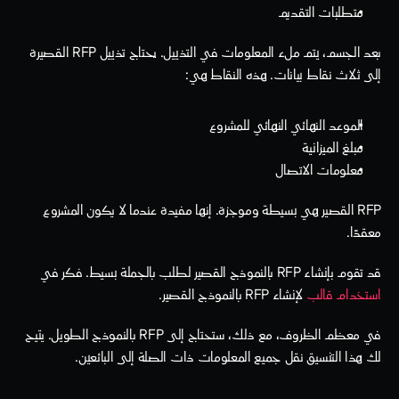
متطلبات التقديم
بعد الجسم، يتم ملء المعلومات في التذييل. يحتاج تذييل RFP القصيرة 
إلى ثلاث نقاط بيانات. هذه النقاط هي:
الموعد النهائي النهائي للمشروع
مبلغ الميزانية
معلومات الاتصال
RFP القصير هي بسيطة وموجزة. إنها مفيدة عندما لا يكون المشروع 
معقدًا.
قد تقوم بإنشاء RFP بالنموذج القصير لطلب بالجملة بسيط. فكر في 
استخدام قالب
 لإنشاء RFP بالنموذج القصير. 
في معظم الظروف، مع ذلك، ستحتاج إلى RFP بالنموذج الطويل. يتيح 
لك هذا التنسيق نقل جميع المعلومات ذات الصلة إلى البائعين.  