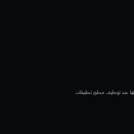
عنها
عند
جوال
هل تبحث عن مطور تطبيقات ولكنك غير متأكد من كيفية الاختيار؟ اطلع على هذه 9 نقاط يجب مراعاتها عند توظيف مطور تطبيقات 