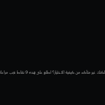
مة
يجب
البحث
مطور
تطبيقات