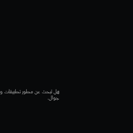
٩
أشياء
مه
توظيف
جوال.
