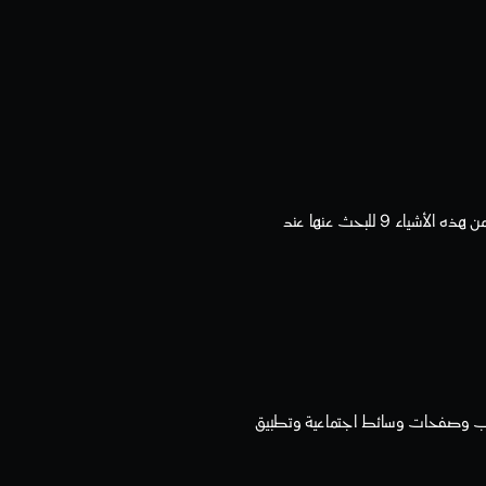
هل تتطلع إلى توظيف مطور تطبيقات ولكنك لست متأكدا من كيفية الاختيار؟ تحقق من هذه الأشياء 9 للبحث عنها عند 
في عالم اليوم ، لا يكفي امتلاك متجر من الطوب وقذائف الهاون للبقاء على قيد الحياة ماليا. أنت بحاجة إلى موقع ويب وصفحات وسائط اجتماعية وتطبيق 