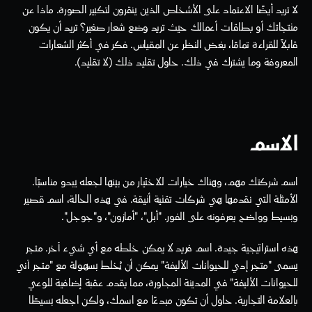
لا تريد أيضًا الاعتماد على الأشخاص الذين ينقرون لتكبير الصورة. ماذا عن 
منتجاتك أو بطاقات أعمالك حيث تريد وضع شعار صغير؟ تريد أن يكون 
قابلاً للقراءة تمامًا، بغض النظر عن المقياس. فكر في أكثر الشعارات 
المعروفة وما يشترك في ذلك. حاول تقليد ذلك (لا تقليد).
الاسم
اسم شركتك مهم، وهناك خيارات للاختيار من بينها لجعله يبدو مناسبًا. 
الأمثلة التي نقدمها هي شركات تقنية أنيقة. في هذه الحالة، اسم قصير 
وبسيط وواضح يعرفونه على الفور. "أبل"، "أمازون"، و"جوجل".
هذه استراتيجية جيدة. اسم فريد لا يمكن خلطه مع أي شيء آخر. متجر 
يسمى "متجر إدي للحيوانات الأليفة" يمكن أن يُخلط بسهولة مع "متجر آني 
للحيوانات الأليفة" في المدينة المجاورة، مما يقدم عقبة إضافية للوعي 
بالعلامة التجارية. حاول أن تكون مبدعًا مع اسمك، ولكن اجعله بسيطًا 