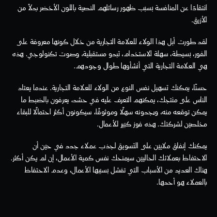
انتقادًا عن المنافسة بسبب ظهور رسائلهم النصية باللون الأخضر بدلاً من 
الأزرق.
لقد طورت أبل هذا الولاء للعلامة التجارية من خلال كونها معروفة على 
الفور، بسيطة، سهلة الاستخدام، تبدو مستقبلية، وصوت تكنولوجي. هذه 
هي العلامة التجارية التي أنشأوها طوال وجودهم.
حسنًا، يمكنك تسهيل نفس النوع من الولاء للعلامة التجارية. عندما يعتاد 
الناس على منتجك، يمكنهم التعرف عليه في حشد، يعرفون بالضبط ما 
يمكن توقعه منه، ويجدونه سهلًا وموثوقًا، سيكونون أكثر احتمالًا للبقاء 
مخلصين لشركتك. هذه فوز كبير للأعمال.
يمكنك إنفاق ملايين على التسويق لجذب عملاء جدد في حين أن 
الاحتفاظ بعملائك الحاليين سيمنحك نفس كمية الأعمال، إن لم يكن أكثر. 
هناك العديد من الأسباب التي تفشل بسببها الأعمال، وعدم الاحتفاظ 
بالعملاء هو أحدها.