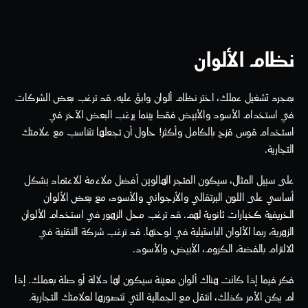
نظام الألوان
بمجرد تشغيل عملك، اختر نظام ألوان وابقَ عليه. قد ترغب بعض الشركات 
في استخدام الأسود والأبيض فقط بينما يرغب البعض الآخر في 
استخدام قوس قزح بالكامل وأكثر! حاول أن تجعلها تتناسب مع علامتك 
التجارية.
على سبيل المثال، سيكون المتجر الهالوين أفضل ملاءمة للاعتماد بشكل 
أساسي على اللون البرتقالي والأرجواني والأسود، مع بعض الألوان 
الخريفية كخيارات ثانوية لهم. قد ترغب محل الزهور في استخدام الألوان 
الزهرية، ربما الألوان الباستيلية في لوحتها. قد ترغب شركة التقنية في 
الالتزام بالفضة، الكروم، الأبيض، والأسود.
فكر فيما إذا كانت هناك ألوان معينة سيكون لها دلالة أو صلة بعملك. إذا 
لم يكن الأمر كذلك، انتقل مع الجمالية التي تتصورها لعلامتك التجارية.