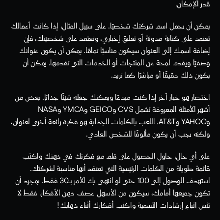
قدر الإمكان.
يمكن أن يحمل اسم شركتك شخصيًا. على سبيل المثال، إذا كانت أعمالك 
تعتمد على كتابة مدونة أو تعليق إخباري، وتعتمد على شخصيتك، فإن 
إضافة اسمك إلى العنوان سيكون مناسبًا تمامًا. يمكن أن يكون عنوانك 
وصفيًا ويقدم لمحة عن المنتجات أو الخدمات التي تقدمها. يمكن أن 
يكون ذلك دقيقًا أو مباشرًا كما تريد.
اختصار هو خيار آخر إذا كنت مبدعًا ويمكنك جعله شيئًا جذابًا. بعض من 
أشهر الأمثلة المعروفة تشمل CVS وGEICO وYMCA وNASA 
وYAHOO وAT&T. اللعب بالكلمات الجذابة هو فكرة رائعة أخرى لعنوان، 
ولكنه يجب أن يكون مألوفًا للشخص العادي.
على أي حال، حاول الحصول على قلم مع فكرتك في ذهنك واكتب 
قائمة طويلة من الكلمات الرئيسية التي تعتقد أنها مناسبة لشركتك. 
استهدف الوصول إلى 100 حتى لو انتهى بك الأمر بـ30 فقط. بمجرد أن 
تكون جميعها أمامك، سيكون من الأسهل عصف ذهن الأفكار. فقط لا 
تنس اتباع إرشادات التسمية واكتب أفكارك أثناء ذهابك!