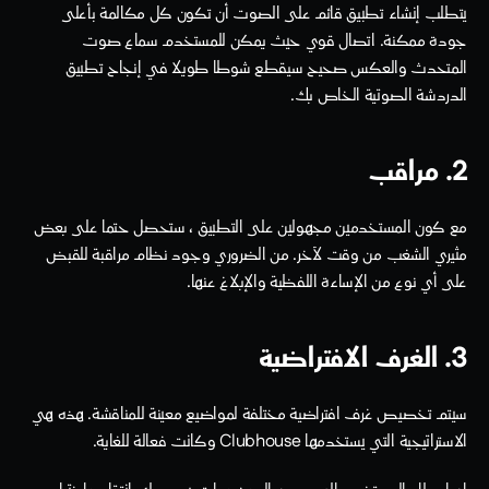
يتطلب إنشاء تطبيق قائم على الصوت أن تكون كل مكالمة بأعلى 
جودة ممكنة. اتصال قوي حيث يمكن للمستخدم سماع صوت 
المتحدث والعكس صحيح سيقطع شوطا طويلا في إنجاح تطبيق 
الدردشة الصوتية الخاص بك.
2. مراقب 
مع كون المستخدمين مجهولين على التطبيق ، ستحصل حتما على بعض 
مثيري الشغب من وقت لآخر. من الضروري وجود نظام مراقبة للقبض 
على أي نوع من الإساءة اللفظية والإبلاغ عنها. 
3. الغرف الافتراضية 
سيتم تخصيص غرف افتراضية مختلفة لمواضيع معينة للمناقشة. هذه هي 
الاستراتيجية التي يستخدمها Clubhouse وكانت فعالة للغاية. 