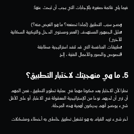
فيما يلي قائمة صغيرة بالإجابات التي يجب أن تبحث عنها:
وضح سبب التطبيق (لماذا تصنعه؟ ما هو الغرض منه؟)
تمثيل الجمهور المستهدف (العمر ومستوى الدخل والتركيبة السكانية 
الأخرى)
تطبيقات المنافسة التي قد تنفذ استراتيجية مطابقة
النصوص والصور والأعمال الفنية ، إلخ 
5. ما هي منهجيتك لاختبار التطبيق؟
نظرا لأن الاختبار يعد مكونا مهما في عملية تطوير التطبيق ، فمن المهم 
أن ترى أن لديهم نوعا من الإستراتيجية المعقولة في الاعتبار. أو على الأقل 
شيء يوضح أنهم يدركون أهمية هذه المرحلة.  
آخر شيء تريد القيام به هو تشغيل تطبيق خاطئ به أخطاء ومشكلات 
وأخطاء أخرى كان من الممكن حلها عن طريق الاختبار المناسب.