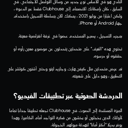
النادي هو في الأساس نوع جديد من وسائل التواصل الاجتماعي. في 
السابق ، كان بإمكانك الانضمام إلى Clubhouse فقط عبر الدعوة ، 
ولكن اعتبارا من يوليو 2021 ، يمكنك الآن ببساطة التسجيل باستخدام 
جهاز Android أو iPhone.
بمجرد التسجيل ، يصبح المستخدم عضوا في غرفة افتراضية معينة. 
تحتوي هذه "الغرف" على متحدثين يتحدثون عن موضوع معين رأوه أو 
حققوه أو درسوه. 
تم عرض متحدثين مثل كيفن هارت وجاريد ليتو وحتى أشتون كوتشر على 
التطبيق ، وهو دليل على شعبيته. 
الدردشة الصوتية عبر تطبيقات الفيديو؟
الميزة المستندة إلى الصوت في Clubhouse تجعله تطبيقا جذابا تماما 
لأولئك الذين يخجلون أو يخشون من فكرة التواجد أمام الكاميرا. وهذا 
يوفر بديلا "أكثر أمانا" لتهدئة ميولهم الخجولة. 