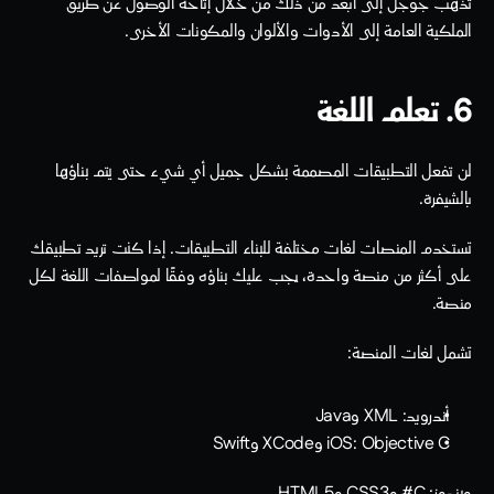
تذهب جوجل إلى أبعد من ذلك من خلال إتاحة الوصول عن طريق 
الملكية العامة إلى الأدوات والألوان والمكونات الأخرى.
6. تعلم اللغة
لن تفعل التطبيقات المصممة بشكل جميل أي شيء حتى يتم بناؤها 
بالشيفرة.
تستخدم المنصات لغات مختلفة للبناء التطبيقات. إذا كنت تريد تطبيقك 
على أكثر من منصة واحدة، يجب عليك بناؤه وفقًا لمواصفات اللغة لكل 
منصة.
تشمل لغات المنصة:
أندرويد: XML وJava
iOS: Objective C وXCode وSwift
ويندوز: C# وCSS3 وHTML5