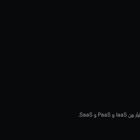
SaaS:
ة
حوسبة
و SaaS.