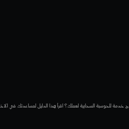
بل
PaaS
مقابل
ل
نموذج
خدم
سحابية
لحوسبة السحابية لعملك؟ اقرأ هذا الدليل لمساعدتك في الاختيار بين IaaS و PaaS 