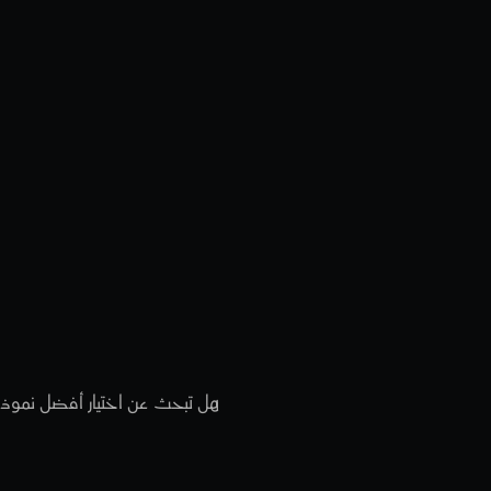
IaaS
مقا
اختيار
أفض
هل تبحث عن اختيار أفضل نموذج خدمة ل