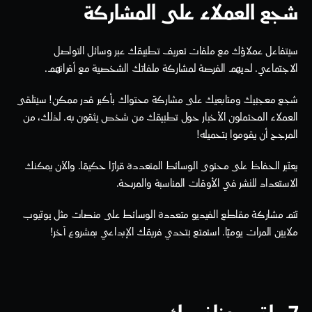
شجع العملاء على المشاركة
سيتفاعل عملاؤك مع ملفات تعريف تطبيقك عبر وسائل التواصل 
الاجتماعي. لديهم الفرصة لمشاركة ملفاتك الشخصية مع أقرانهم.
شجع معجبيك ومتابعيك على مشاركة محتواك بأكبر قدر ممكن! سيتلقى 
العملاء المحتملون الأخبار حول تطبيقك من شخص يثقون به. لذلك، من 
المرجح أن يقوموا بتحميله!
يعتبر الحفاظ على محتوى الوسائط المتعددة قرارًا حكيمًا. والآن يمكنك 
الاستعداد للنشر في الأوقات المناسبة والمربحة.
تتم مشاركة مقاطع الفيديو متعددة الوسائط على منصات مثل يوتيوب 
ملايين المرات يوميًا. استمتع بتحدي فريقك الإبداعي بمشروع آخر!