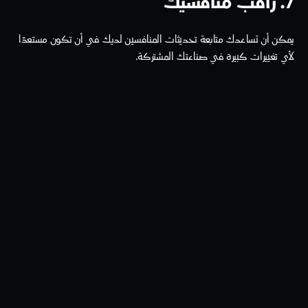
7. راقب منافسيك
يمكن أن تساعدك متابعة تحديثات المنافسين لديك في أن تكون مستعدًا 
لأي تغييرات كبيرة في صناعتك المشتركة.
أيضًا، من المحتمل أن تشارك نفس جمهورك المستهدف مع منافسيك، لذا 
من الجيد دائمًا أن تتابع ما قد تكون خطوتهم التالية.
إن تسويق تطبيقات الهواتف المحمولة أسهل بكثير إذا كان بإمكانك توقع 
السوق، لذا تأكد من أن تبقى على اطلاع بما يؤثر على التركيبة السكانية 
المستهدفة الخاصة بك.
تواجه الشركات الصغيرة والتجارة الإلكترونية والشركات الناشئة جميعها 
منافسة شرسة في العصر الرقمي، لذا كن دائمًا في حالة استعداد للبحث 
عن نقاط ضعف منافسيك!